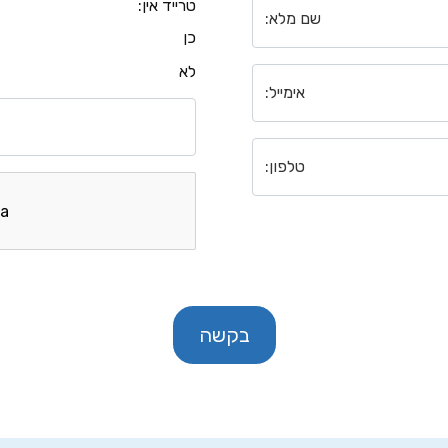
טרייד אין
:
שם מלא
:
כן
לא
אימייל
:
טלפון
:
בקשה